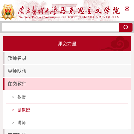
Ξ
师资力量
教师名录
导师队伍
在岗教师
教授
>
副教授
>
讲师
>