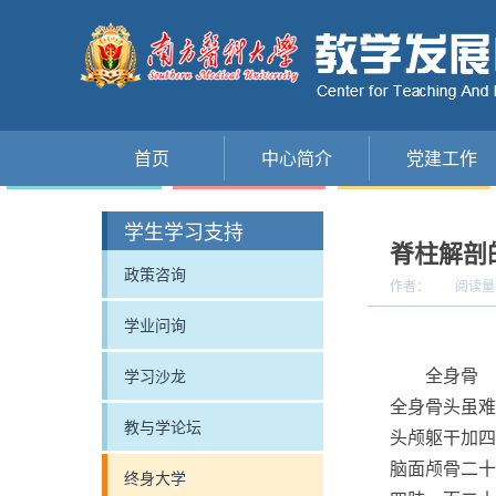
首页
中心简介
党建工作
学生学习支持
脊柱解剖
政策咨询
作者：
阅读量
学业问询
全身骨
学习沙龙
全身骨头虽难
教与学论坛
头颅躯干加四
脑面颅骨二十
终身大学