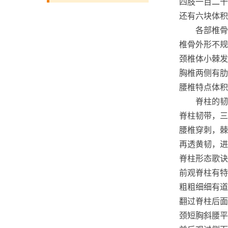
四肢一百二十
还有六块体积
各部椎骨
椎骨外形不规
颈椎体小棘发
胸椎两侧有肋
腰椎特点体积
脊柱的韧
脊柱韧带，三
腰椎穿刺，棘
再透黄韧，进
脊柱形态歌诀
前观脊柱有特
粗粗细细有道
翻过脊柱后面
颈短胸斜腰平