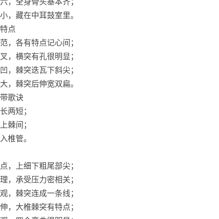
六，全身骨头基本齐；
小，藏在中耳鼓室里。
特点
范，各有特点记心间；
叉，横突有孔很明显；
凹，棘突迭瓦下斜尖；
大，棘突后伸宽双扁。
带歌诀
长两短；
上棘间；
入椎管。
点，上细下粗尾部尖；
理，承受压力密相关；
观，棘突连成一条线；
伸，大椎棘突有特点；