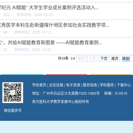
纪元 AI赋能” 大学生学业成长案例评选活动入...
：
203
发布时间：2026-03-20
级优秀医学本科生赴新疆喀什地区参加社会实践教学项...
：
96
发布时间：2025-12-12
”，共绘AI赋能教育新图景 ——AI赋能教育案例...
：
95
发布时间：2025-12-03
共19条 1/4
首页
上页
下页
尾页
学校首页
|
主任信箱
|
电子资源
|
服务指南
|
学科服务
|
下载中心
地址：广州市白云区沙太南路1023-1063号 邮编：510515
南方医科大学教学发展中心版权所有
微信服务号