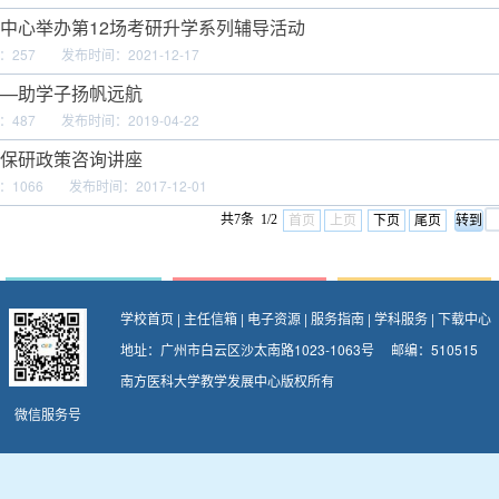
中心举办第12场考研升学系列辅导活动
：
257
发布时间：2021-12-17
—助学子扬帆远航
：
487
发布时间：2019-04-22
保研政策咨询讲座
：
1066
发布时间：2017-12-01
共7条 1/2
首页
上页
下页
尾页
学校首页
|
主任信箱
|
电子资源
|
服务指南
|
学科服务
|
下载中心
地址：广州市白云区沙太南路1023-1063号 邮编：510515
南方医科大学教学发展中心版权所有
微信服务号