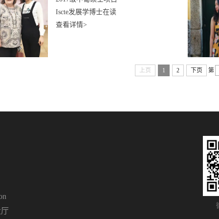
Iscte发展学博士在读
查看详情>
上页
1
2
下页
第
on
大厅