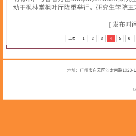
动于枫林堂枫叶厅隆重举行。研究生学院王
]
[ 发布时间：
上页
1
2
3
4
5
6
地址：广州市白云区沙太南路1023-
©