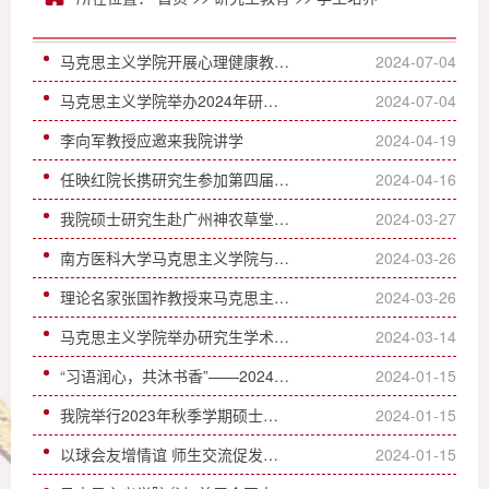
马克思主义学院开展心理健康教育与毕业生就业分享主题班会
2024-07-04
马克思主义学院举办2024年研究生模拟授课比赛
2024-07-04
李向军教授应邀来我院讲学
2024-04-19
任映红院长携研究生参加第四届创新马克思主义学术论坛
2024-04-16
我院硕士研究生赴广州神农草堂中医药博物馆开展党建带团建主题活动
2024-03-27
南方医科大学马克思主义学院与京溪街共建党校实践基地，深入推进“大思政课”建设
2024-03-26
理论名家张国祚教授来马克思主义学院讲学
2024-03-26
马克思主义学院举办研究生学术沙龙
2024-03-14
“习语润心，共沐书香”——2024年第1期“青年之家”读书会顺利举行
2024-01-15
我院举行2023年秋季学期硕士研究生论文评议会
2024-01-15
以球会友增情谊 师生交流促发展——马克思主义学院举办第一届师生篮球友谊赛
2024-01-15