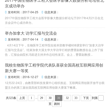
2017中国生物医学工程大会医学影像大数据分析论坛在北
京成功举办
发布时间：2017-04-25
信息来源：


2017中国生物医学工程大会医学影像大数据分析论坛于2017年4月21日在北
京会议中心成功举办。
举办加拿大 访学汇报与交流会
发布时间：2017-04-14
信息来源：


4月14日下午，生物医学工程学院在校本部教学楼608课室举行“加拿大访学
汇报与交流会”。结束加拿大渥太华大学访学行程的曹蕾副教授在会上作了报
告，汇报会由院长冯前进主持并作总结性发言。会上，曹蕾副教授...
我校生物医学工程学院代表队喜获全国高校互联网应用创
新大赛一等奖
发布时间：2016-12-27
信息来源：


12月22-24日，由教育部科技发展中心组织发起、互联网应用创新开放平台联
盟主办的第三届全国高校互联网应用创新大赛落下帷幕。
...
共323条
上页
1
29
30
31
32
33
下页
到第
页
跳转