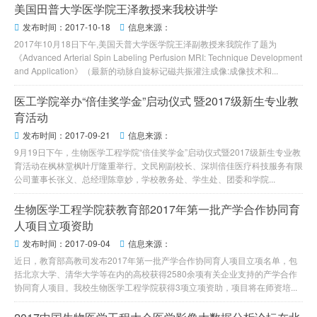
美国田普大学医学院王泽教授来我校讲学
发布时间：2017-10-18
信息来源：


​2017年10月18日下午,美国天普大学医学院王泽副教授来我院作了题为
《Advanced Arterial Spin Labeling Perfusion MRI: Technique Development
and Application》（最新的动脉自旋标记磁共振灌注成像:成像技术和...
医工学院举办“倍佳奖学金”启动仪式 暨2017级新生专业教
育活动
发布时间：2017-09-21
信息来源：


9月19日下午，生物医学工程学院“倍佳奖学金”启动仪式暨2017级新生专业教
育活动在枫林堂枫叶厅隆重举行。文民刚副校长、深圳倍佳医疗科技服务有限
公司董事长张义、总经理陈章妙，学校教务处、学生处、团委和学院...
生物医学工程学院获教育部2017年第一批产学合作协同育
人项目立项资助
发布时间：2017-09-04
信息来源：


近日，教育部高教司发布2017年第一批产学合作协同育人项目立项名单，包
括北京大学、清华大学等在内的高校获得2580余项有关企业支持的产学合作
协同育人项目。我校生物医学工程学院获得3项立项资助，项目将在师资培...