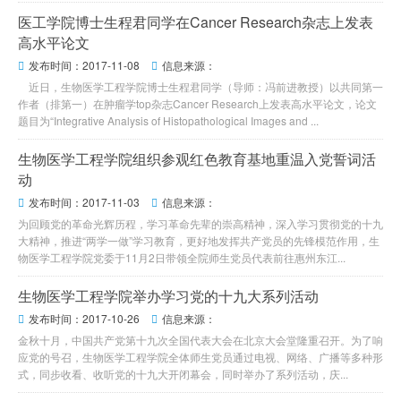
医工学院博士生程君同学在Cancer Research杂志上发表
高水平论文
发布时间：2017-11-08
信息来源：


近日，生物医学工程学院博士生程君同学（导师：冯前进教授）以共同第一
作者（排第一）在肿瘤学top杂志Cancer Research上发表高水平论文，论文
题目为“Integrative Analysis of Histopathological Images and ...
生物医学工程学院组织参观红色教育基地重温入党誓词活
动
发布时间：2017-11-03
信息来源：


为回顾党的革命光辉历程，学习革命先辈的崇高精神，深入学习贯彻党的十九
大精神，推进“两学一做”学习教育，更好地发挥共产党员的先锋模范作用，生
物医学工程学院党委于11月2日带领全院师生党员代表前往惠州东江...
生物医学工程学院举办学习党的十九大系列活动
发布时间：2017-10-26
信息来源：


金秋十月，中国共产党第十九次全国代表大会在北京大会堂隆重召开。为了响
应党的号召，生物医学工程学院全体师生党员通过电视、网络、广播等多种形
式，同步收看、收听党的十九大开闭幕会，同时举办了系列活动，庆...