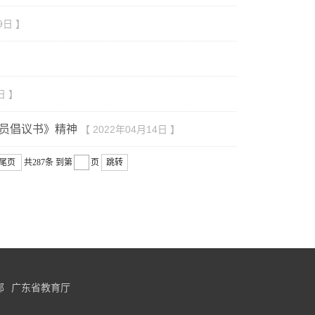
9日 】
日 】
员倡议书》精神
【 2022年04月14日 】
尾页
共287条
到第
页
跳转
部
广东省教育厅