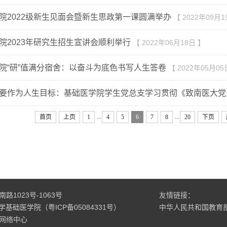
院2022级新生见面会暨新生思政第一课圆满举办
【 2022年09月1
院2023年研究生招生宣讲会顺利举行
【 2022年06月18日 】
院“研”值满分宿舍：以奋斗为底色书写人生答卷
【 2022年05月05
要作为人生目标：基础医学院学生党总支学习贯彻《致南医大党
...
...
首页
上页
1
4
5
6
7
8
20
下页
1023号-1063号
友情链接：
科大学基础医学院（粤ICP备05084331号）
中华人民共和国教育
网络中心