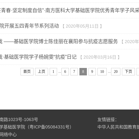
疫青春·坚定制度自信”·南方医科大学基础医学院优秀青年学子风
院开展五四青年节系列活动
【 2020年05月11日 】
有我 ——基础医学院博士陈佳丽在襄阳参与抗疫志愿服务
【 2020
有我·基础医学院学子杨婉雯“抗疫”日记
【 2020年03月16日 】
...
...
首页
上页
1
6
7
8
9
10
20
下页
1023号-1063号
友情链接：
科大学基础医学院（粤ICP备05084331号）
中华人民共和国教育
网络中心