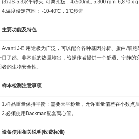
(3) JS-5.3水平转头, 可离孔板，4x500mL, 5,300 rpm, 6,870 x g
4.温度设定范围： -10-40℃，1℃步进
主要功能及特色
Avanti J-E 用途极为广泛，可以配合各种基因分析、蛋白
一目了然。非常低的热量输出，给操作者提供一个舒适、宁静的实验
用者的生物安全性。
样本检测注意事项
1.样品重量保持平衡：需要天平称量，允许重量偏差在小数点
2.必须使用Backman配套离心管。
设备使用相关说明(收费标准)