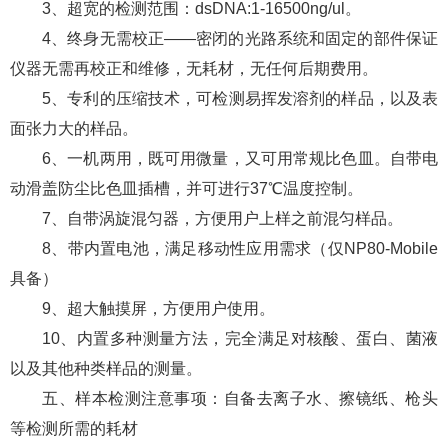
3、超宽的检测范围：dsDNA:1-16500ng/ul。
4、终身无需校正——密闭的光路系统和固定的部件保证
仪器无需再校正和维修，无耗材，无任何后期费用。
5、专利的压缩技术，可检测易挥发溶剂的样品，以及表
面张力大的样品。
6、一机两用，既可用微量，又可用常规比色皿。自带电
动滑盖防尘比色皿插槽，并可进行37℃温度控制。
7、自带涡旋混匀器，方便用户上样之前混匀样品。
8、带内置电池，满足移动性应用需求（仅NP80-Mobile
具备）
9、超大触摸屏，方便用户使用。
10、内置多种测量方法，完全满足对核酸、蛋白、菌液
以及其他种类样品的测量。
五、样本检测注意事项：自备去离子水、擦镜纸、枪头
等检测所需的耗材