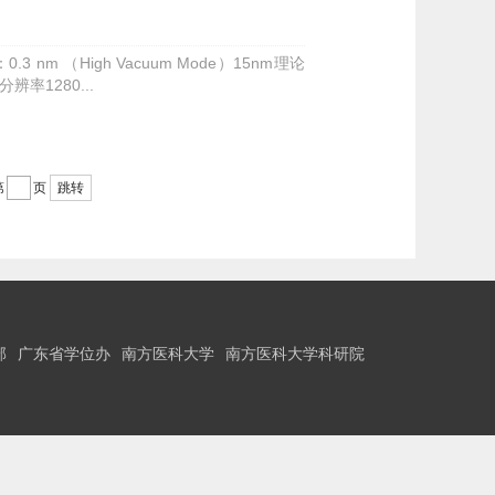
m （High Vacuum Mode）15nm理论
辨率1280...
第
页
跳转
部
广东省学位办
南方医科大学
南方医科大学科研院