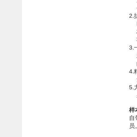
2.
3.
4.
5.
样
自
员