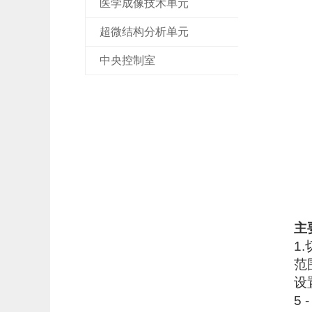
医学成像技术单元
超微结构分析单元
中央控制室
主
1
范围
设置
5 