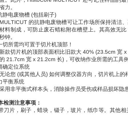
省力。
抗静电废物槽 (包括刷子)
MULTICUT 的抗静电废物槽可让工作场所保持清
材料制成，可防止废石蜡粘附在槽壁上。其高效无比
秒钟。
一切所需均可置于切片机顶部！
新款切片机的顶部表面积比旧款大 40% (23.5cm 宽 x 2
的 21.7cm 宽 x 21.2cm 长)，可收纳作业所需
精确定位系统
无论您 (或其他人员) 如何调整仪器方向，切片机上
力平衡系统
采用非平衡式样本头，消除操作员受伤或样品损坏隐
本检测注意事项
：
带刀片，刷子，蜡块，镊子，玻片，纸巾等。其他相
。