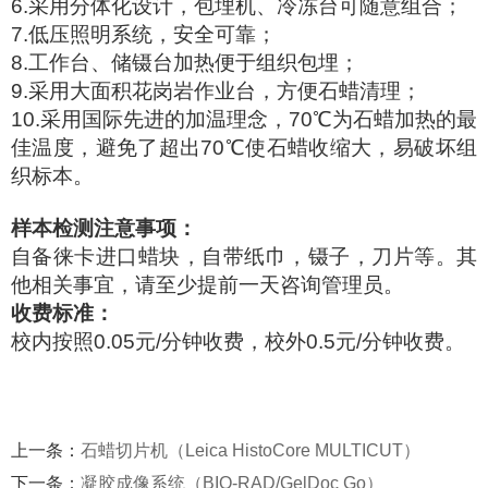
6.采用分体化设计，包埋机、冷冻台可随意组合；
7.低压照明系统，安全可靠；
8.工作台、储镊台加热便于组织包埋；
9.采用大面积花岗岩作业台，方便石蜡清理；
10.采用国际先进的加温理念，70℃为石蜡加热的最
佳温度，避免了超出70℃使石蜡收缩大，易破坏组
织标本。
样本检测注意事项
：
自备徕卡进口蜡块，自带纸巾，镊子，刀片等。其
他相关事宜，请至少提前一天咨询管理员。
收费标准
：
校内按照
0.05
元
/分钟收费，校外0.5元/分钟收费。
上一条：
石蜡切片机（Leica HistoCore MULTICUT）
下一条：
凝胶成像系统（BIO-RAD/GelDoc Go）