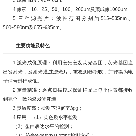
3.成像面积：40×46cm;
4.像素：10、25、50、100、200μm及预成像1000μm;
5.三种滤光片：波长范围分别为515~535nm、
560~580nm及655~685nm。
主要功能及特色
1.激光成像原理：利用激光激发荧光基团，荧光基团发
出发射光，发射光通过滤光片，被检测器接收，并转换为电
子信号进行成像。
2.定量精准：逐点扫描模式保证样品上每个位置都接收
到完全一致的激发光能量；
3.灵敏度高：检测下限低至3pg；
4.应用：（1）染色质水平检测；
（2）蛋白表达水平的检测；
（3）荧光Western Blotting检测方式：