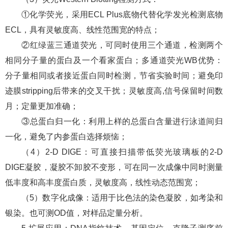
①化学荧光，采用ECL Plus底物代替化学发光检测底物
ECL，具有灵敏度高、线性范围宽的特点；
②红绿蓝三通道荧光，可同时使用三个通道，检测两个
相同分子量的蛋白及一个看家蛋白；多通道荧光WB优势：
分子量相同或者接近蛋白同时检测，节省实验时间；避免印
迹膜stripping后带来的交叉干扰；灵敏度高,信号保留时间数
月；定量更加准确；
③总蛋白归一化：利用上样的总蛋白含量进行泳道间归
一化，避免了内参蛋白选择烦恼；
（4）2-D DIGE：可直接扫描带低荧光玻璃板的2-D
DIGE凝胶，凝胶不卸胶不变形，可在同一次成像中同时测量
低丰度和高丰度蛋白质，灵敏度高，线性动态范围宽；
（5）数字化成像：适用于比色法的染色凝胶，如考染和
银染。也可测OD值，对样品定量分析。