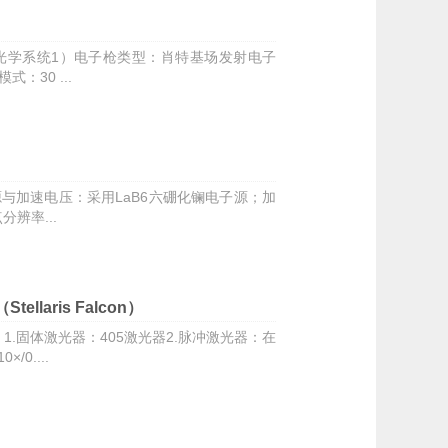
光学系统1）电子枪类型：肖特基场发射电子
：30 ...
与加速电压：采用LaB6六硼化镧电子源；加
分辨率...
aris Falcon）
.固体激光器：405激光器2.脉冲激光器：在
0....