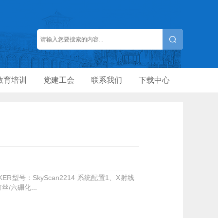
教育培训
党建工会
联系我们
下载中心
型号：SkyScan2214 系统配置1、X射线
/六硼化...