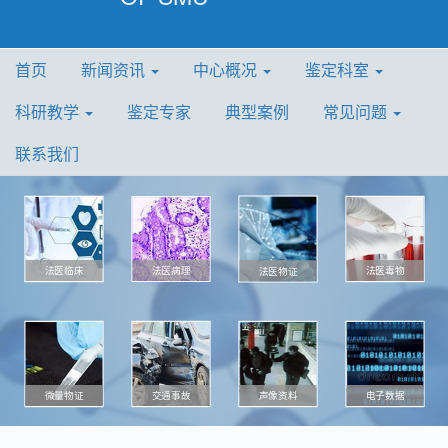
首页
新闻资讯
中心概况
鉴定科室
科研教学
鉴定专家
典型案例
常见问题
联系我们
法医病理
法医毒物
法医临床
法医物证
微量物证
声像资料
电子数据
交通事故