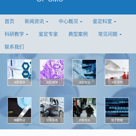
首页
新闻资讯
中心概况
鉴定科室
科研教学
鉴定专家
典型案例
常见问题
联系我们
法医病理
法医毒物
法医临床
法医物证
微量物证
声像资料
电子数据
交通事故