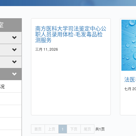
室
南方医科大学司法鉴定中心公
职人员录用体检-毛发毒品检
测服务
三月 11, 2026
法医
概况
七月 20
首页
上页
1
下页
尾页
共1页