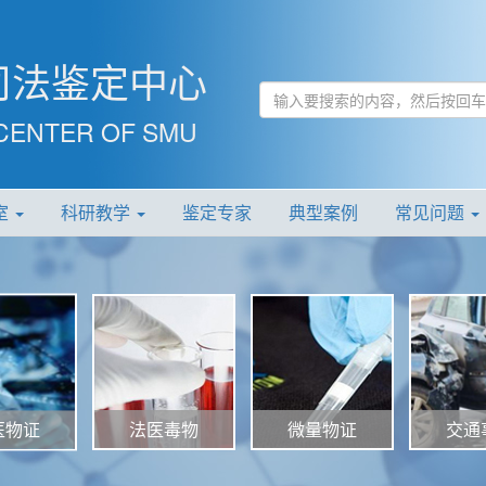
司法鉴定中心
CENTER OF SMU
室
科研教学
鉴定专家
典型案例
常见问题
法医毒物
微量物证
交通
医物证