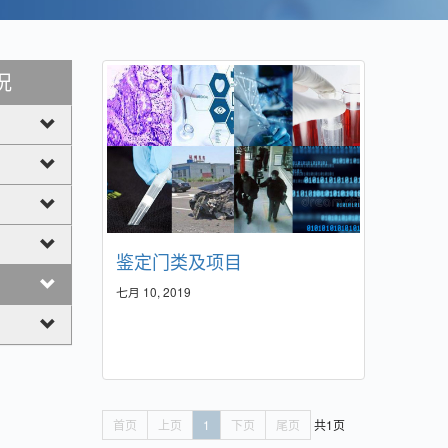
况
鉴定门类及项目
七月 10, 2019
首页
上页
1
下页
尾页
共1页