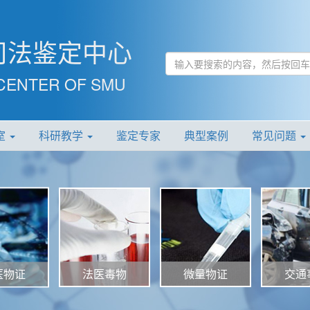
司法鉴定中心
CENTER OF SMU
室
科研教学
鉴定专家
典型案例
常见问题
法医毒物
微量物证
交通
医物证