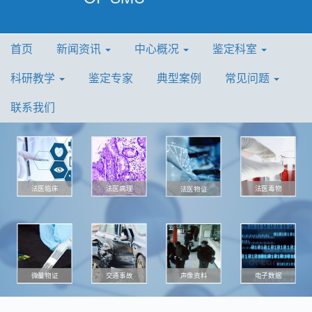
首页
新闻资讯
中心概况
鉴定科室
科研教学
鉴定专家
典型案例
常见问题
联系我们
法医病理
法医毒物
法医临床
法医物证
微量物证
声像资料
电子数据
交通事故