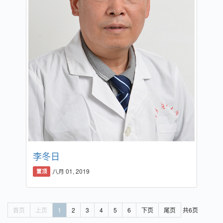
李冬日
八月 01, 2019
置顶
首页
上页
1
2
3
4
5
6
下页
尾页
共6页