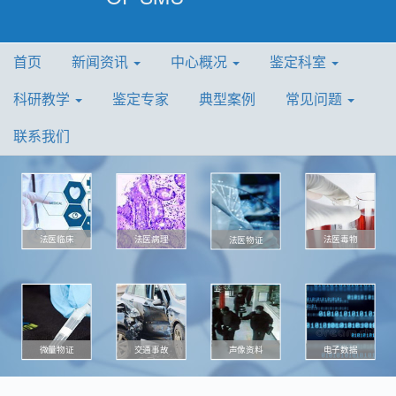
首页
新闻资讯
中心概况
鉴定科室
科研教学
鉴定专家
典型案例
常见问题
联系我们
法医病理
法医毒物
法医临床
法医物证
微量物证
声像资料
电子数据
交通事故