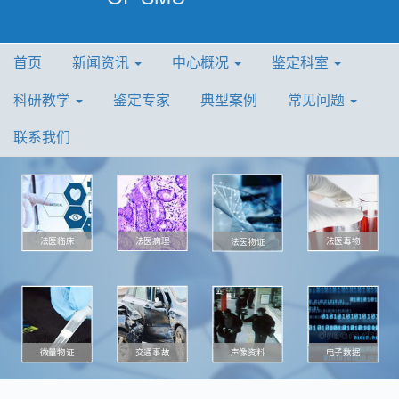
首页
新闻资讯
中心概况
鉴定科室
科研教学
鉴定专家
典型案例
常见问题
联系我们
法医病理
法医毒物
法医临床
法医物证
微量物证
声像资料
电子数据
交通事故