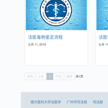
法医毒物鉴定流程
法医
七月 11, 2019
七月 11
首页
上页
1
下页
尾页
共1页
南方医科大学法医学
广州市司法局
司法部