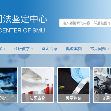
司法鉴定中心
CENTER OF SMU
室
科研教学
鉴定专家
典型案例
常见问题
法医毒物
微量物证
交通
医物证