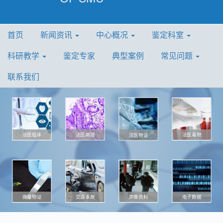
首页
新闻资讯
中心概况
鉴定科室
科研教学
鉴定专家
典型案例
常见问题
联系我们
法医病理
法医毒物
法医临床
法医物证
微量物证
声像资料
电子数据
交通事故