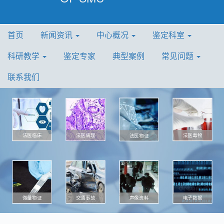
首页
新闻资讯
中心概况
鉴定科室
科研教学
鉴定专家
典型案例
常见问题
联系我们
法医病理
法医毒物
法医临床
法医物证
微量物证
声像资料
电子数据
交通事故