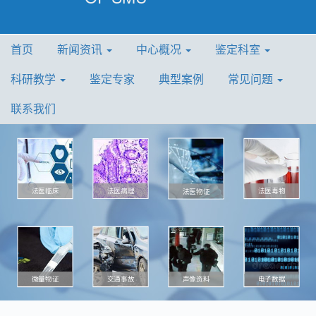
首页
新闻资讯
中心概况
鉴定科室
科研教学
鉴定专家
典型案例
常见问题
联系我们
法医病理
法医毒物
法医临床
法医物证
微量物证
声像资料
电子数据
交通事故