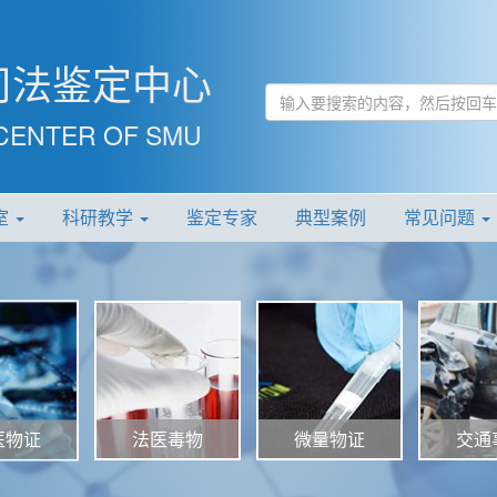
司法鉴定中心
CENTER OF SMU
室
科研教学
鉴定专家
典型案例
常见问题
法医毒物
微量物证
交通
医物证