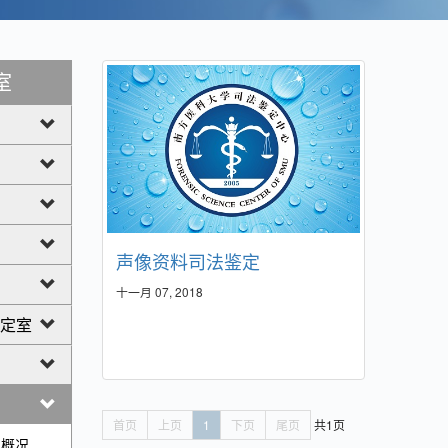
室
声像资料司法鉴定
十一月 07, 2018
定室
首页
上页
1
下页
尾页
共1页
概况