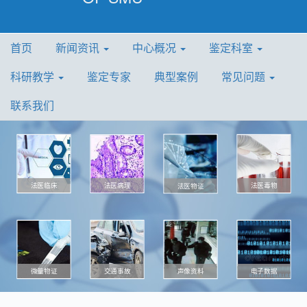
首页
新闻资讯
中心概况
鉴定科室
科研教学
鉴定专家
典型案例
常见问题
联系我们
法医病理
法医毒物
法医临床
法医物证
微量物证
声像资料
电子数据
交通事故