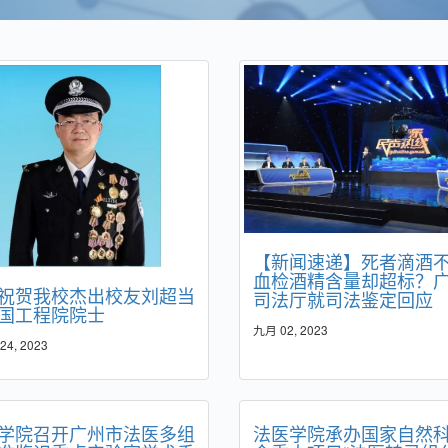
【新闻速递】死者滴酒
血检酒精含量却超标？
祝贺我校杰出校友刘超当
司法厅就司法鉴定回应
国工程院院士
九月 02, 2023
4, 2023
学院召开广州市法医多组
法医学院承办国家自然