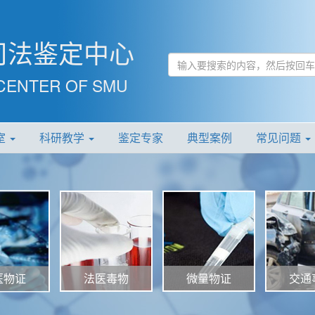
司法鉴定中心
CENTER OF SMU
室
科研教学
鉴定专家
典型案例
常见问题
法医毒物
微量物证
交通
医物证