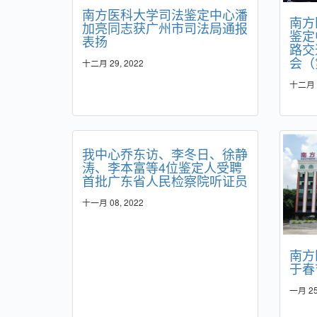
南方医科大学司法鉴定中心潘
南方
加亮同志获广州市司法局通报
鉴定
表扬
路交
会（
十二月 29, 2022
十二月 2
我中心乔东访、李冬日、徐静
涛、李本富等4位鉴定人受聘
首批广东省人民检察院听证员
十一月 08, 2022
南方
于春
一月 25