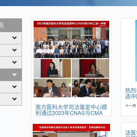
讯
热烈
选中
南方医科大学司法鉴定中心顺
十一月 2
利通过2023年CNAS与CMA
二合一现场评审
十二月 05, 2023
法医