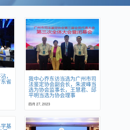
不沾，
我中心乔东访当选为广州市司
广东省
法鉴定协会副会长，朱波峰当
选为协会监事长，王慧君、邱
平明当选为协会理事
四月 27, 2023
科学基