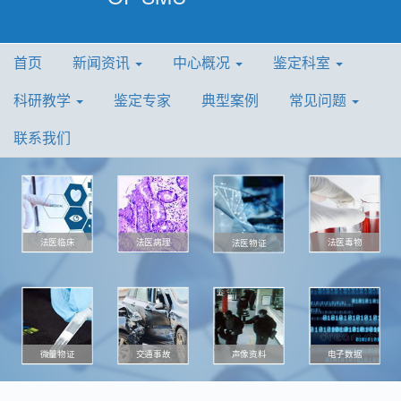
首页
新闻资讯
中心概况
鉴定科室
科研教学
鉴定专家
典型案例
常见问题
联系我们
法医病理
法医毒物
法医临床
法医物证
微量物证
声像资料
电子数据
交通事故